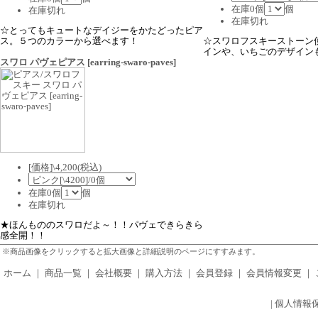
在庫0個
個
在庫切れ
在庫切れ
☆とってもキュートなデイジーをかたどったピア
ス。５つのカラーから選べます！
☆スワロフスキーストーン
インや、いちごのデザイン
スワロ パヴェピアス
[earring-swaro-paves]
[価格]\4,200(税込)
在庫0個
個
在庫切れ
★ほんもののスワロだよ～！！パヴェできらきら
感全開！！
※商品画像をクリックすると拡大画像と詳細説明のページにすすみます。
ホーム
｜
商品一覧
｜
会社概要
｜
購入方法
｜
会員登録
｜
会員情報変更
｜
|
個人情報