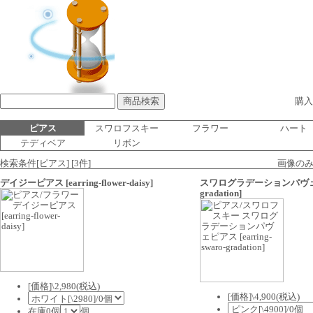
購入
ピアス
スワロフスキー
フラワー
ハート
テディベア
リボン
検索条件[ピアス] [3件]
画像の
デイジーピアス
[earring-flower-daisy]
スワログラデーションパヴ
gradation]
[価格]\2,980(税込)
[価格]\4,900(税込)
在庫0個
個