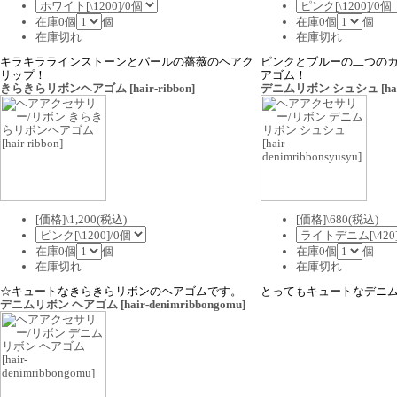
在庫0個
個
在庫0個
個
在庫切れ
在庫切れ
キラキララインストーンとパールの薔薇のヘアク
ピンクとブルーの二つの
リップ！
アゴム！
きらきらリボンヘアゴム
[hair-ribbon]
デニムリボン シュシュ
[ha
[価格]\1,200(税込)
[価格]\680(税込)
在庫0個
個
在庫0個
個
在庫切れ
在庫切れ
☆キュートなきらきらリボンのヘアゴムです。
とってもキュートなデニ
デニムリボン ヘアゴム
[hair-denimribbongomu]