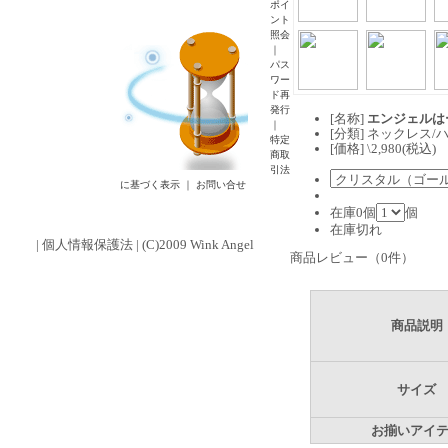
ポイ
ント
照会
｜
パス
ワー
ド再
発行
[名称]
エンジェルは
｜
[分類] ネックレス/
特定
[価格] \2,980(税込)
商取
引法
に基づく表示
｜
お問い合せ
在庫0個
個
在庫切れ
|
個人情報保護法
| (C)2009 Wink Angel
商品レビュー（0件）
商品説明
サイズ
お揃いアイ