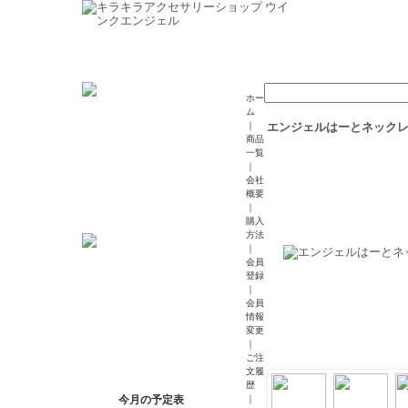
ホー
ム
｜
エンジェルはーとネック
商品
一覧
｜
会社
概要
｜
購入
方法
｜
会員
登録
｜
会員
情報
変更
｜
ご注
文履
歴
今月の予定表
｜