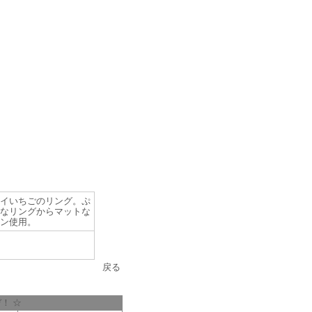
イいちごのリング。ぷ
なリングからマットな
ン使用。
戻る
！ ☆