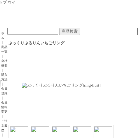
ホー
ム
｜
ぷっくりぷるりんいちごリング
商品
一覧
｜
会社
概要
｜
購入
方法
｜
会員
登録
｜
会員
情報
変更
｜
ご注
文履
歴
｜