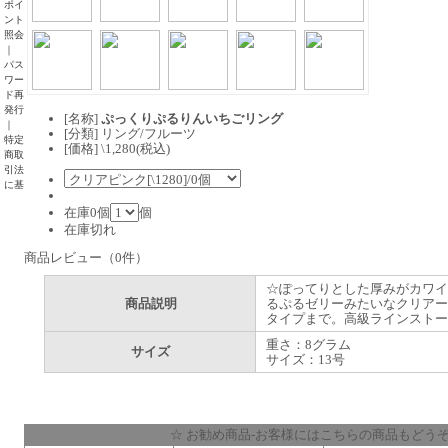
ポイ
ント
照会
｜
パス
ワー
ド再
発行
[名称]
ぷっくりぷるりんいちごリング
｜
[分類] リング/フルーツ
特定
[価格] \1,280(税込)
商取
引法
に基
在庫0個
個
在庫切れ
商品レビュー（0件）
☆ぽってりとした厚みがカワイ
商品説明
るぷるゼリーみたいなクリアー
タイプまで。高級ラインストー
重さ：8グラム
サイズ
サイズ：13号
☆ お勧め商品-お客様にはこちらの商品もどうぞ