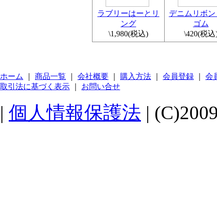
ラブリーはーとリ
デニムリボン
ング
ゴム
\1,980
(税込)
\420
(税込
ホーム
｜
商品一覧
｜
会社概要
｜
購入方法
｜
会員登録
｜
会
取引法に基づく表示
｜
お問い合せ
|
個人情報保護法
| (C)200