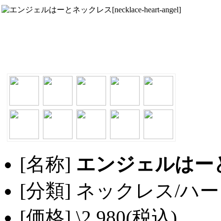
[名称]
エンジェルはー
[分類] ネックレス/ハ
[価格] \2,980(税込)