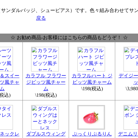
（サンダルバッジ、シューピアス）です。色々組み合わせてサ
戻る
☆ お勧め商品-お客様にはこちらの商品もどうぞ！ ☆
＆スイー
カラフル フラワー
カラフルハート ジ
デイジ
ツ風チャ
ジビッツ風チャー
ビッツ風チャーム
ム
ム
\198
(税込)
\3,980
(税込)
\198
(税込)
ネックレ
ダブルスウィング
ぷっくりぷるりん
デニムリ