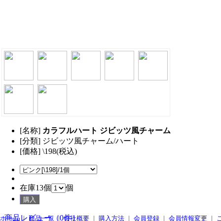
[名称]
カラフルハート ジビッツ風チャーム
[分類] ジビッツ風チャーム/ハート
[価格] \198(税込)
在庫13個
個
商品レビュー（0件）
ホーム
｜
商品一覧
｜
会社概要
｜
購入方法
｜
会員登録
｜
会員情報変更
｜