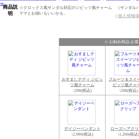
せ
商品説
☆クロックス風サンダル対応のジビッツ風チャーム （サンダル
明
ママとお揃いもいいかも。
|
個人情報
☆ お勧め商品-お
おすましテディ ジビッ
フルーツ＆スイ
ツ風チャーム
ビッツ風チャ
\298
(税込)
\298
(税込)
デイジーペンダント
ローズヘアクリ
\2,980
(税込)
\1,200
(税込